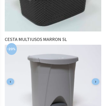
COMPRAR
CESTA MULTIUSOS MARRON 5L
4,99
€
-20%
‹
›