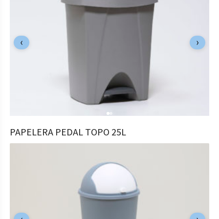
‹
›
COMPRAR
PAPELERA PEDAL TOPO 25L
15,99
€
12,79
€