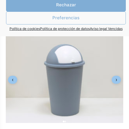
Rechazar
Preferencias
COMPRAR
CUBO BASURA VERDE Ø39X70CM
Política de cookies
Política de protección de datos
Aviso legal Vencidas
19,99
€
‹
›