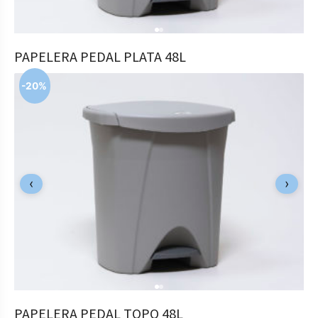
COMPRAR
PAPELERA PEDAL PLATA 48L
21,99
€
17,59
€
-20%
‹
›
COMPRAR
PAPELERA PEDAL TOPO 48L