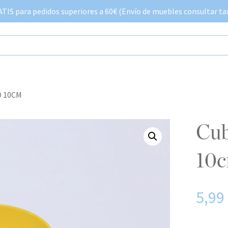
IS para pedidos superiores a 60€ (Envío de muebles consultar tar
O 10CM
cubo vela citronella amarillo
10
5,99