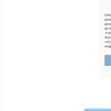
Util
pers
pers
de l
Pued
Asim
visi
eleg