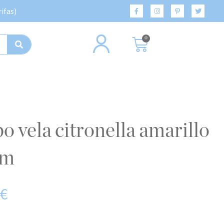
ifas)
0
cm
€