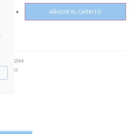
AÑADIR AL CARRITO
+
.
9987851504
ía:
VELAS