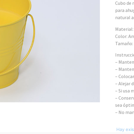
Cubo de m
para ahu
natural 
Material:
Color: Am
Tamaño:
Instrucci
– Mantene
– Mantene
– Colocar
– Alejar 
– Si usa 
– Conserv
sea ópti
– No man
Hay exis