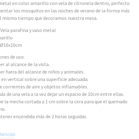
etal en color amarillo con vela de citronela dentro, perfecto
yentar los mosquitos en las noches de verano de la forma más
al mismo tiempo que decoramos nuestra mesa.
 Vela parafina y vaso metal
arillo
 Ø10x10cm
ones de uso:
r al alcance de la vista.
r fuera del alcance de niños y animales.
 en vertical sobre una superficie adecuada.
de corrientes de aire y objetos inflamables.
más de una vela a la vez dejar un espacio de 10cm entre ellas.
e la mecha cortada a 1 cm sobre la cera para que el quemado
mo.
tener encendida más de 2 horas seguidas.
tencias