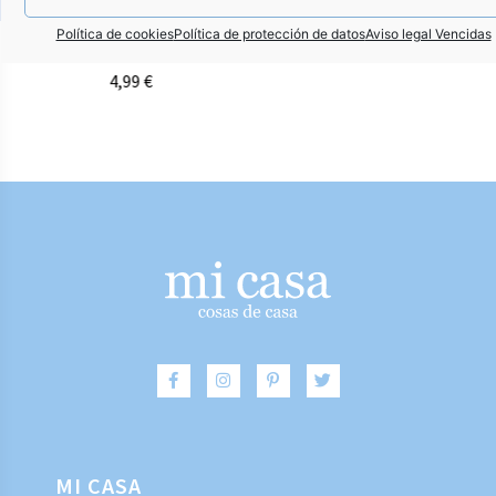
Política de cookies
Política de protección de datos
Aviso legal Vencidas
 RANA VER VERDE
FIGURA RA
4,99
€
4
MI CASA