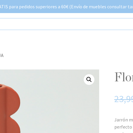
IS para pedidos superiores a 60€ (Envío de muebles consultar tar
JA
fl
23,9
Jarrón mo
perfecto 