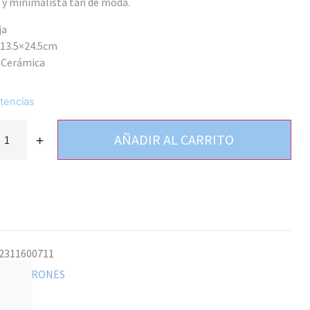
y minimalista tan de moda.
ja
13.5×24.5cm
: Cerámica
tencias
AÑADIR AL CARRITO
+
2311600711
ía:
JARRONES