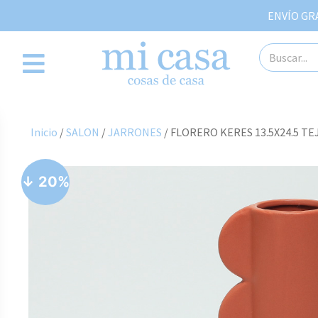
ENVÍO GRAT
Inicio
/
SALON
/
JARRONES
/ FLORERO KERES 13.5X24.5 TE
↓ 20%