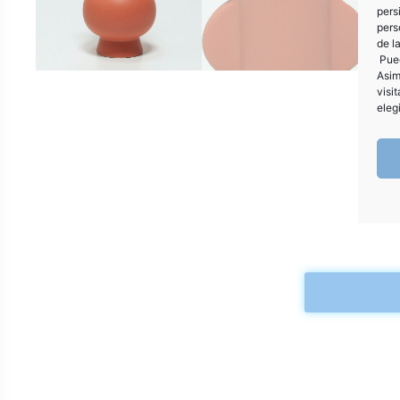
pers
pers
de l
Pued
Asim
visi
eleg