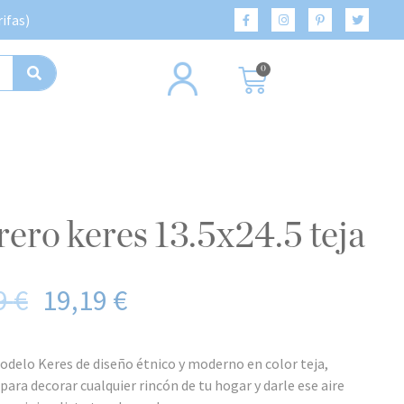
ifas)
0
orero keres 13.5x24.5 teja
9
€
19,19
€
delo Keres de diseño étnico y moderno en color teja,
para decorar cualquier rincón de tu hogar y darle ese aire