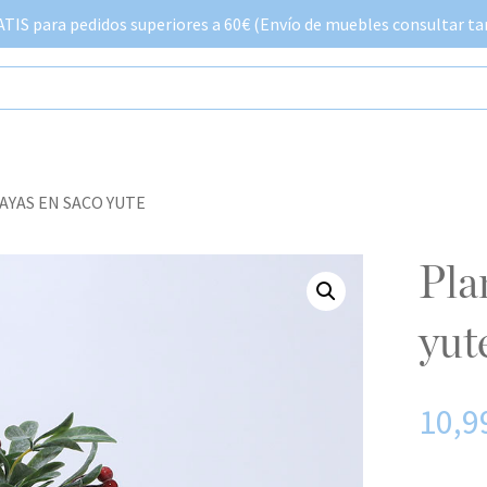
IS para pedidos superiores a 60€ (Envío de muebles consultar tar
AYAS EN SACO YUTE
planta con bayas en saco
yut
10,9