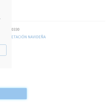
.
1037530330
ía:
VEGETACIÓN NAVIDEÑA