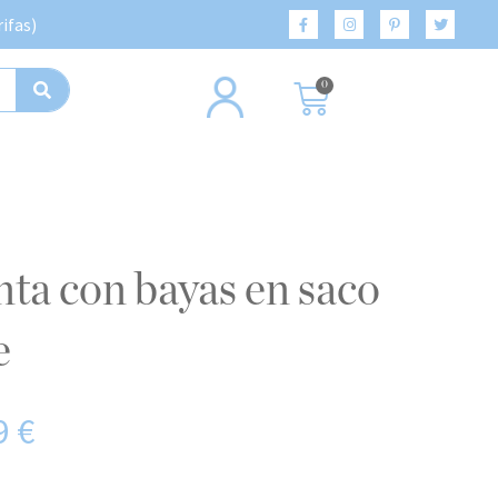
ifas)
0
e
9
€