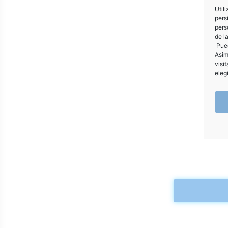
Util
pers
pers
de l
Pued
Asim
visi
eleg